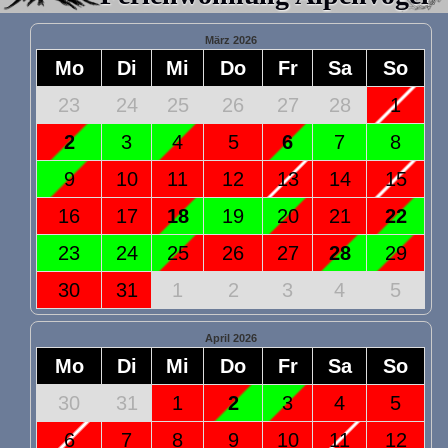
März 2026
Mo
Di
Mi
Do
Fr
Sa
So
23
24
25
26
27
28
1
2
3
4
5
6
7
8
9
10
11
12
13
14
15
16
17
18
19
20
21
22
23
24
25
26
27
28
29
30
31
1
2
3
4
5
April 2026
Mo
Di
Mi
Do
Fr
Sa
So
30
31
1
2
3
4
5
6
7
8
9
10
11
12